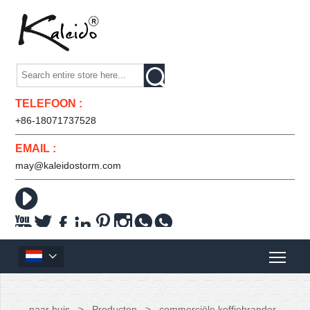

TELEFOON :
+86-18071737528
EMAIL :
may@kaleidostorm.com










naar huis
>
Producten
>
commerciële koffiebrander