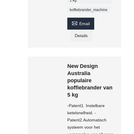
1 kg
koffiebrander_machine

Email
Details
New Design
Australia
populaire
koffiebrander van
5 kg
-Patent1. Instelbare
ketelsnelheid. -
Patent2.Automatisch
systeem voor het