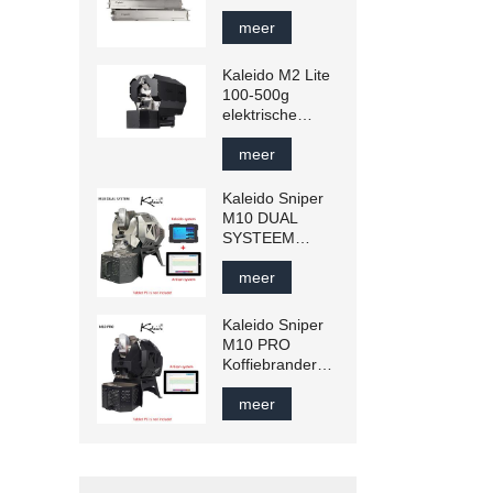
het sorteren van
bonen –
meer
Aanpasbare
maaswijdtes
Kaleido M2 Lite
voor groene en
100-500g
gebrande bonen
elektrische
trommelkoffiebrander,
geschikt voor
meer
ambachtelijke
toepassingen
Kaleido Sniper
M10 DUAL
SYSTEEM
Koffiebrander
300g-1200g
meer
Commerciële
Slimme
Kaleido Sniper
Koffiebonenbrander
M10 PRO
Huishoudelijke
Koffiebrander
Roostermachine
300g-1200g
110v/220v
Commerciële
meer
Slimme
Koffiebonenbrander
Huishoudelijke
Roostermachine