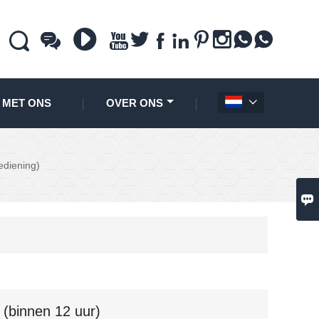











 MET ONS
OVER ONS

ediening)

 (binnen 12 uur)