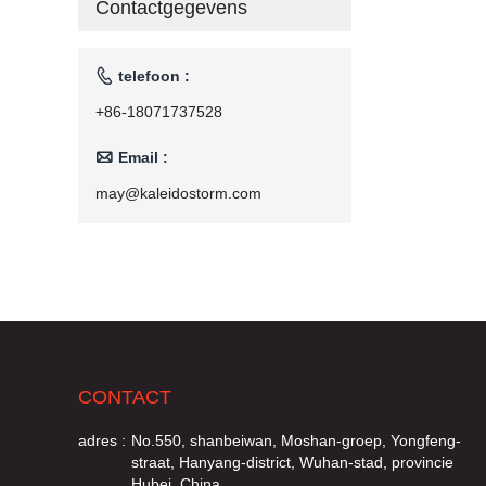
Contactgegevens
110 V/220 V

telefoon :
+86-18071737528

Email :
may@kaleidostorm.com
CONTACT
adres :
No.550, shanbeiwan, Moshan-groep, Yongfeng-
straat, Hanyang-district, Wuhan-stad, provincie
Hubei, China