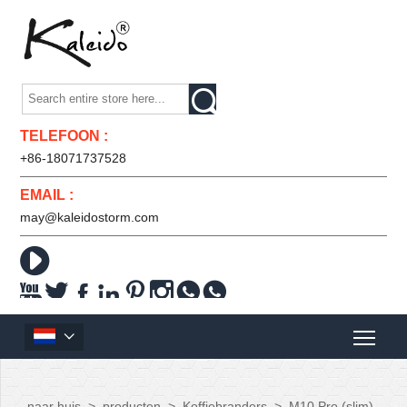

TELEFOON :
+86-18071737528
EMAIL :
may@kaleidostorm.com










naar huis
>
producten
>
Koffiebranders
>
M10 Pro (slim)