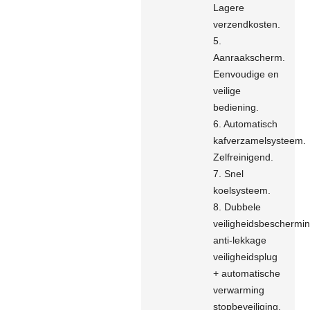
Lagere
verzendkosten.
5.
Aanraakscherm.
Eenvoudige en
veilige
bediening.
6. Automatisch
kafverzamelsysteem.
Zelfreinigend.
7. Snel
koelsysteem.
8. Dubbele
veiligheidsbeschermin
anti-lekkage
veiligheidsplug
+ automatische
verwarming
stopbeveiliging.