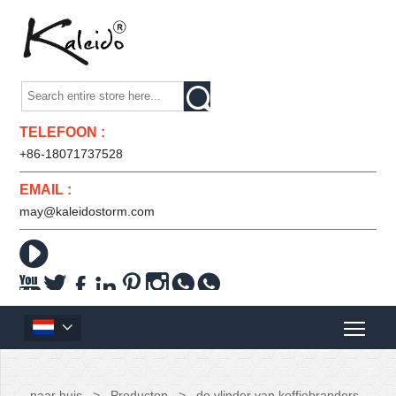

TELEFOON :
+86-18071737528
EMAIL :
may@kaleidostorm.com










naar huis
>
Producten
>
de vlinder van koffiebranders